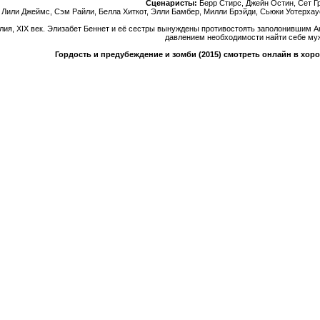
Сценаристы:
Берр Стирс, Джейн Остин, Сет 
Лили Джеймс, Сэм Райли, Белла Хиткот, Элли Бамбер, Милли Брэйди, Сьюки Уотерхаус
лия, XIX век. Элизабет Беннет и её сестры вынуждены противостоять заполонившим А
давлением необходимости найти себе му
Гордость и предубеждение и зомби (2015) смотреть онлайн в хоро