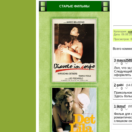
СТАРЫЕ ФИЛЬМЫ
Категория
:
но
Дата:
09.08.2
Просмотров
:
6
Всего комме
3
maus258
0
Лол, что з
Следующий ф
оформлять а
2
gabi
(14.
0
Прикольное 
Здесь боль
1
jkmuf
(02
0
Фильм для 
романтичес
слишком он