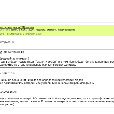
вые лучшие ужасы 2016 онлайн
026
|
Теги
:
зомби
,
онлайн
,
(2016)
,
гордость
,
смотреть
,
предубеждение
965
|
|
Комментарии
:
3
|
Рейтинг
:
0.0
/
0
нтариев
:
3
52
(18.04.2016 00:49)
а бред сейчас снимают?
ильм будет называться "Гамлет и зомби", и в нем Йорик будет бегать за принцем ве
вторство на столь гениальную (как для Голливуда) идею.
04.2016 11:22)
кино, не все оценят. Фильм для определённой категории людей.
ше романтики чем комедии или ужасов. Мне в целом плнравился фильм.
.04.2016 16:30)
однократного просмотра. Абсолютно на мой взгляд не ужастик, хотя стереоэффекты н
ких моментов, немного юмора. В целом посмотреть можно и желательно в вечернее вр
и опрятны).