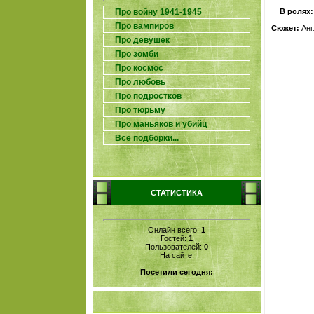
Про войну 1941-1945
В ролях:
Про вампиров
Сюжет:
Анг
Про девушек
Про зомби
Про космос
Про любовь
Про подростков
Про тюрьму
Про маньяков и убийц
Все подборки...
СТАТИСТИКА
Онлайн всего:
1
Гостей:
1
Пользователей:
0
На сайте:
Посетили сегодня: