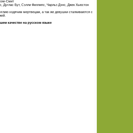
Грэм-Смит
, Дуглас Бут, Сэлли Филлипс, Чарльз Дэнс, Джек Хьюстон
нглию ходячим мертвецам, а так же девушки сталкиваются с
жей.
шем качестве на русском языке