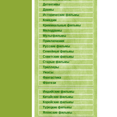
Детективы
Драмы
Исторические фильмы
Комедии
Криминальные фильмы
Мелодрамы
Мультфильмы
Приключения
Русские фильмы
Семейные фильмы
Советские фильмы
Старые фильмы
Триллеры
Ужасы
Фантастика
Фэнтези
Индийские фильмы
Китайские фильмы
Корейские фильмы
Турецкие фильмы
Японские фильмы