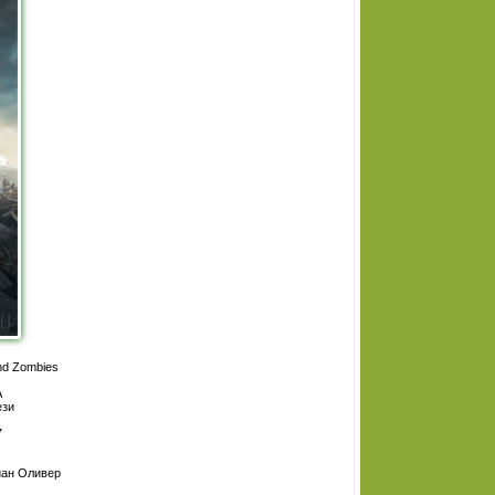
nd Zombies
А
ези
7
йан Оливер