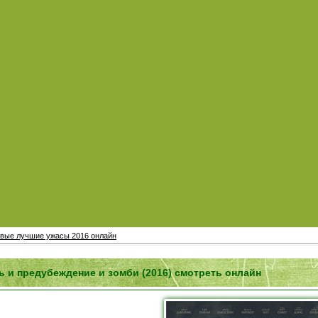
вые лучшие ужасы 2016 онлайн
ь и предубеждение и зомби (2016) смотреть онлайн