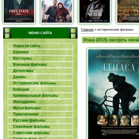
Главная
» исторические фильмы
МЕНЮ САЙТА
Итака (2015) смотреть онла
Новости сайта
Боевики
Вестерны
Военные фильмы
Детективы
Драмы
Исторические фильмы
Комедии
Криминальные фильмы
Мелодрамы
Мультфильмы
Приключения
Русские фильмы
Семейные фильмы
Советские фильмы