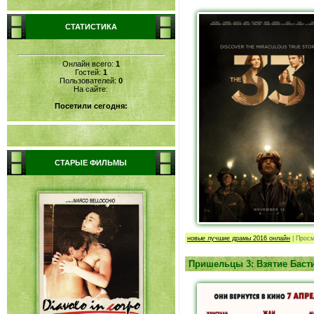
СТАТИСТИКА
Онлайн всего:
1
Гостей:
1
Пользователей:
0
На сайте:
Посетили сегодня:
СТАРЫЕ ФИЛЬМЫ
новые лучшие драмы 2016 онлайн
|
Просм
Пришельцы 3: Взятие Басти