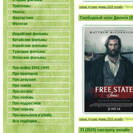
Старые фильмы
Триллеры
новые лучшие драмы 2016 онлайн
|
Просм
Ужасы
Свободный штат Джонса (2
Фантастика
Фэнтези
Индийские фильмы
Китайские фильмы
Корейские фильмы
Турецкие фильмы
Японские фильмы
Про войну 1941-1945
Про вампиров
Про девушек
Про зомби
Про космос
Про любовь
Про подростков
Про тюрьму
Про маньяков и убийц
новые лучшие драмы 2016 онлайн
|
Просм
Все подборки...
33 (2015) смотреть онлайн