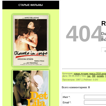
СТАРЫЕ ФИЛЬМЫ
Категория
:
новые лучшие ужасы 2016 онл
Дата:
09.08.2026
|
Теги
:
час
,
АМ
,
онлайн
,
Просмотров
:
1987
|
|
Рейтинг
:
0.0
/
0
Всего комментариев
:
0
Имя *:
Email *: