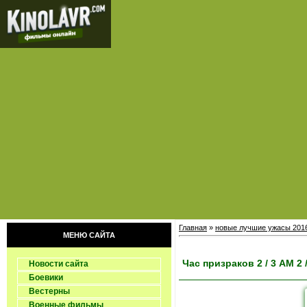
Главная
»
новые лучшие ужасы 201
МЕНЮ САЙТА
Час призраков 2 / 3 АМ 2 
Новости сайта
Боевики
Вестерны
Военные фильмы