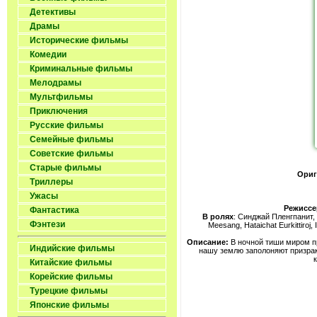
Детективы
Драмы
Исторические фильмы
Комедии
Криминальные фильмы
Мелодрамы
Мультфильмы
Приключения
Русские фильмы
Семейные фильмы
Советские фильмы
Старые фильмы
Ориг
Триллеры
Ужасы
Режиссе
Фантастика
В ролях
: Синджай Пленгпанит,
Фэнтези
Meesang, Hataichat Eurkittiroj,
Описание:
В ночной тиши миром пр
Индийские фильмы
нашу землю заполоняют призрак
Китайские фильмы
Корейские фильмы
Турецкие фильмы
Японские фильмы